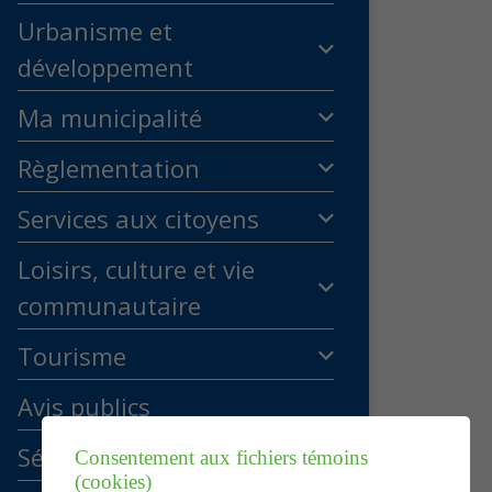
Urbanisme et
développement
Ma municipalité
Règlementation
Services aux citoyens
Loisirs, culture et vie
communautaire
Tourisme
Avis publics
Séances du conseil
Consentement aux fichiers témoins
(cookies)