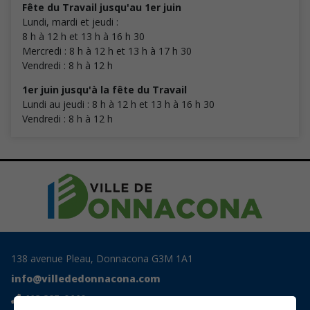
Fête du Travail jusqu'au 1er juin
Lundi, mardi et jeudi :
8 h à 12 h et 13 h à 16 h 30
Mercredi : 8 h à 12 h et 13 h à 17 h 30
Vendredi : 8 h à 12 h
1er juin jusqu'à la fête du Travail
Lundi au jeudi : 8 h à 12 h et 13 h à 16 h 30
Vendredi :
8 h à 12 h
138 avenue Pleau, Donnacona G3M 1A1
info@villededonnacona.com
418 285-0110