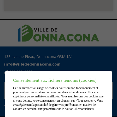
138 avenue Pleau, Donnacona G3M 1A1
info@villededonnacona.com
418 285-0110
Consentement aux fichiers témoins (cookies)
Accédez au centre documentaire
Ce site Internet fait usage de cookies pour son bon fonctionnement et
privé
pour analyser votre interaction avec lui, dans le but de vous offrir une
expérience personnalisée et améliorée. Nous n'utiliserons des cookies que
si vous donnez votre consentement en cliquant sur «Tout accepter». Vous
Gérer mes témoins (cookies)
avez également la possibilité de gérer vos préférences en matière de
cookies en accédant aux paramètres via le bouton «Personnaliser».