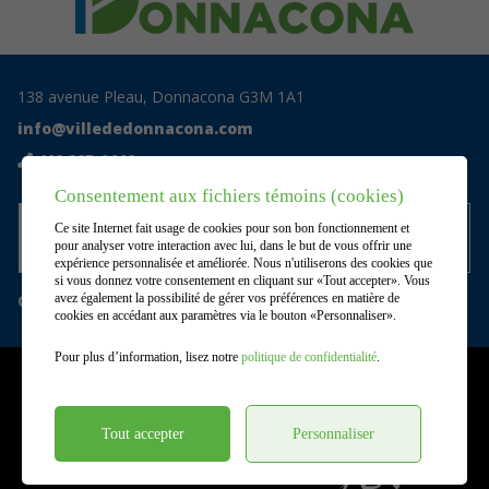
138 avenue Pleau, Donnacona G3M 1A1
info@villededonnacona.com
418 285-0110
Consentement aux fichiers témoins (cookies)
Accédez au centre documentaire
Ce site Internet fait usage de cookies pour son bon fonctionnement et
privé
pour analyser votre interaction avec lui, dans le but de vous offrir une
expérience personnalisée et améliorée. Nous n'utiliserons des cookies que
si vous donnez votre consentement en cliquant sur «Tout accepter». Vous
Gérer mes témoins (cookies)
avez également la possibilité de gérer vos préférences en matière de
cookies en accédant aux paramètres via le bouton «Personnaliser».
Pour plus d’information, lisez notre
politique de confidentialité
.
©2026
Ville de Donnacona
,
Tous droits réservés |
Conditions d'utilisation et politique de
confidentialité
Tout accepter
Personnaliser
DESIGN
+
WEB
+
HÉBERGEMENT