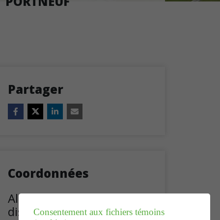
PORTNEUF
Partager
Coordonnées
Alcoolique anonyme,
district Portneuf
Consentement aux fichiers témoins