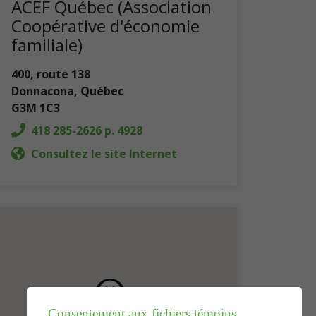
ACEF Québec (Association
Coopérative d'économie
familiale)
400, route 138
Donnacona
,
Québec
G3M 1C3
418 285-2626 p. 4928
Consultez le site Internet
Consentement aux fichiers témoins