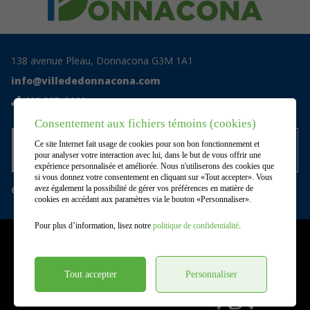
138 avenue Pleau, Donnacona G3M 1A1
info@villededonnacona.com
418 285-0110
Consentement aux fichiers témoins (cookies)
Accédez au centre documentaire
Ce site Internet fait usage de cookies pour son bon fonctionnement et
privé
pour analyser votre interaction avec lui, dans le but de vous offrir une
expérience personnalisée et améliorée. Nous n'utiliserons des cookies que
si vous donnez votre consentement en cliquant sur «Tout accepter». Vous
Gérer mes témoins (cookies)
avez également la possibilité de gérer vos préférences en matière de
cookies en accédant aux paramètres via le bouton «Personnaliser».
Pour plus d’information, lisez notre
politique de confidentialité
.
©2026
Ville de Donnacona
,
Tous droits réservés |
Conditions d'utilisation et politique de
confidentialité
Tout accepter
Personnaliser
DESIGN
+
WEB
+
HÉBERGEMENT