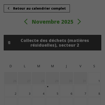
Retour au calendrier complet
Novembre 2025
Collecte des déchets (matières
résiduelles), secteur 2
D
L
M
M
J
V
S
26
27
28
29
30
31
1
2
3
4
5
6
7
8