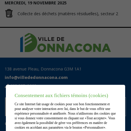
MERCREDI,
19
NOVEMBRE
2025
Collecte des déchets (matières résiduelles), secteur 2
138 avenue Pleau, Donnacona G3M 1A1
info@villededonnacona.com
418 285-0110
Consentement aux fichiers témoins (cookies)
Accédez au centre documentaire
Ce site Internet fait usage de cookies pour son bon fonctionnement et
privé
pour analyser votre interaction avec lui, dans le but de vous offrir une
expérience personnalisée et améliorée. Nous n'utiliserons des cookies que
si vous donnez votre consentement en cliquant sur «Tout accepter». Vous
Gérer mes témoins (cookies)
avez également la possibilité de gérer vos préférences en matière de
cookies en accédant aux paramètres via le bouton «Personnaliser».