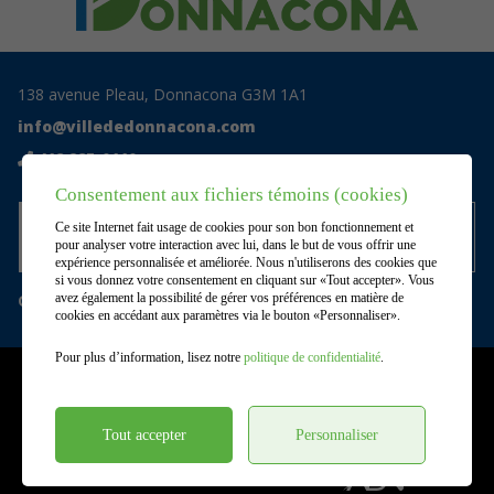
138 avenue Pleau, Donnacona G3M 1A1
info@villededonnacona.com
418 285-0110
Consentement aux fichiers témoins (cookies)
Accédez au centre documentaire
Ce site Internet fait usage de cookies pour son bon fonctionnement et
privé
pour analyser votre interaction avec lui, dans le but de vous offrir une
expérience personnalisée et améliorée. Nous n'utiliserons des cookies que
si vous donnez votre consentement en cliquant sur «Tout accepter». Vous
Gérer mes témoins (cookies)
avez également la possibilité de gérer vos préférences en matière de
cookies en accédant aux paramètres via le bouton «Personnaliser».
Pour plus d’information, lisez notre
politique de confidentialité
.
©2026
Ville de Donnacona
,
Tous droits réservés |
Conditions d'utilisation et politique de
confidentialité
Tout accepter
Personnaliser
DESIGN
+
WEB
+
HÉBERGEMENT