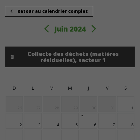
Retour au calendrier complet
Juin 2024
Collecte des déchets (matières
résiduelles), secteur 1
D
L
M
M
J
V
S
26
27
28
29
30
31
1
2
3
4
5
6
7
8