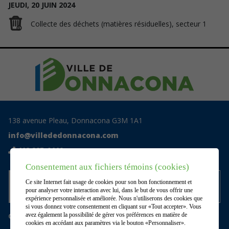
JEUDI,
20
JUIN
2024
Collecte des déchets (matières résiduelles), secteur 1
138 avenue Pleau, Donnacona G3M 1A1
info@villededonnacona.com
418 285-0110
Consentement aux fichiers témoins (cookies)
Accédez au centre documentaire
Ce site Internet fait usage de cookies pour son bon fonctionnement et
privé
pour analyser votre interaction avec lui, dans le but de vous offrir une
expérience personnalisée et améliorée. Nous n'utiliserons des cookies que
si vous donnez votre consentement en cliquant sur «Tout accepter». Vous
Gérer mes témoins (cookies)
avez également la possibilité de gérer vos préférences en matière de
cookies en accédant aux paramètres via le bouton «Personnaliser».