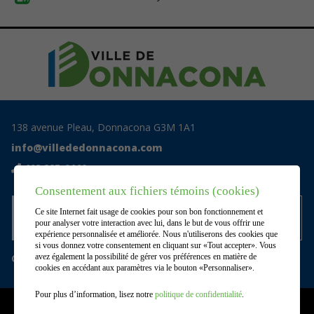
138 avenue Pleau, Donnacona G3M 1A1
info@villededonnacona.com
418 285-0110
Consentement aux fichiers témoins (cookies)
Accédez au centre documentaire
Ce site Internet fait usage de cookies pour son bon fonctionnement et
privé
pour analyser votre interaction avec lui, dans le but de vous offrir une
expérience personnalisée et améliorée. Nous n'utiliserons des cookies que
si vous donnez votre consentement en cliquant sur «Tout accepter». Vous
Gérer mes témoins (cookies)
avez également la possibilité de gérer vos préférences en matière de
cookies en accédant aux paramètres via le bouton «Personnaliser».
Pour plus d’information, lisez notre
politique de confidentialité
.
©2026
Ville de Donnacona
,