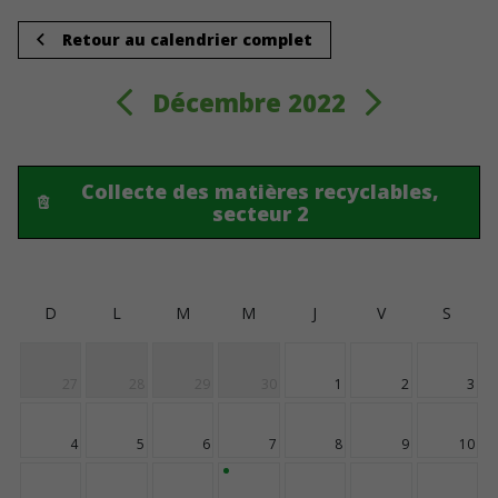
Retour au calendrier complet
Décembre 2022
Collecte des matières recyclables,
secteur 2
D
L
M
M
J
V
S
27
28
29
30
1
2
3
4
5
6
7
8
9
10