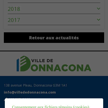
2018
2017
Retour aux actualités
138 avenue Pleau, Donnacona G3M 1A1
info@villededonnacona.com
418 285-0110
Consentement aux fichiers témoins (cookies)