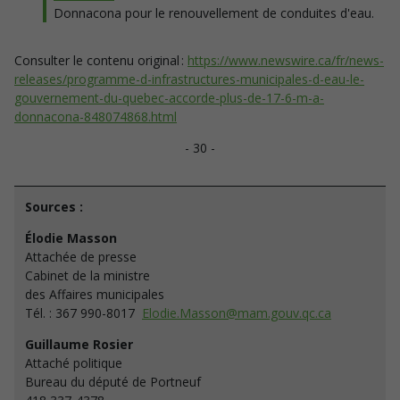
Donnacona pour le renouvellement de conduites d'eau.
Consulter le contenu original :
https://www.newswire.ca/fr/news-
releases/programme-d-infrastructures-municipales-d-eau-le-
gouvernement-du-quebec-accorde-plus-de-17-6-m-a-
donnacona-848074868.html
- 30 -
Sources :
Élodie Masson
Attachée de presse
Cabinet de la ministre
des Affaires municipales
Tél. : 367 990-8017
Elodie.Masson@mam.gouv.qc.ca
Guillaume Rosier
Attaché politique
Bureau du député de Portneuf