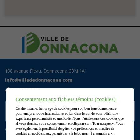
138 avenue Pleau, Donnacona G3M 1A1
info@villededonnacona.com
418 285-0110
Consentement aux fichiers témoins (cookies)
Accédez au centre documentaire
Ce site Internet fait usage de cookies pour son bon fonctionnement et
privé
pour analyser votre interaction avec lui, dans le but de vous offrir une
expérience personnalisée et améliorée. Nous n'utiliserons des cookies que
si vous donnez votre consentement en cliquant sur «Tout accepter». Vous
Gérer mes témoins (cookies)
avez également la possibilité de gérer vos préférences en matière de
cookies en accédant aux paramètres via le bouton «Personnaliser».