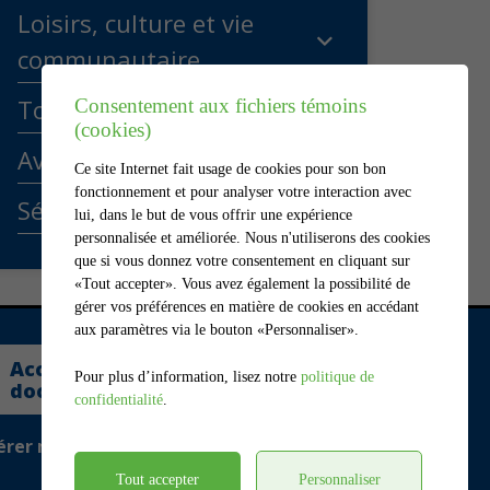
Loisirs, culture et vie
communautaire
Tourisme
Consentement aux fichiers témoins
(cookies)
Avis publics
Ce site Internet fait usage de cookies pour son bon
fonctionnement et pour analyser votre interaction avec
Séances du conseil
lui, dans le but de vous offrir une expérience
personnalisée et améliorée. Nous n'utiliserons des cookies
que si vous donnez votre consentement en cliquant sur
«Tout accepter». Vous avez également la possibilité de
gérer vos préférences en matière de cookies en accédant
aux paramètres via le bouton «Personnaliser».
Accédez au centre
Pour plus d’information, lisez notre
politique de
documentaire privé
confidentialité
.
érer mes témoins (cookies)
Tout accepter
Personnaliser