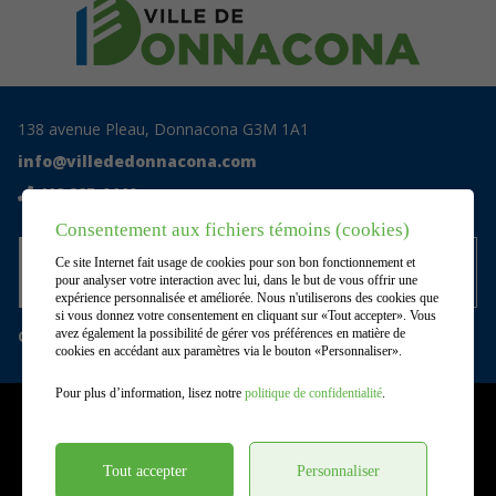
138 avenue Pleau, Donnacona G3M 1A1
info@villededonnacona.com
418 285-0110
Consentement aux fichiers témoins (cookies)
Accédez au centre documentaire
Ce site Internet fait usage de cookies pour son bon fonctionnement et
privé
pour analyser votre interaction avec lui, dans le but de vous offrir une
expérience personnalisée et améliorée. Nous n'utiliserons des cookies que
si vous donnez votre consentement en cliquant sur «Tout accepter». Vous
Gérer mes témoins (cookies)
avez également la possibilité de gérer vos préférences en matière de
cookies en accédant aux paramètres via le bouton «Personnaliser».
Pour plus d’information, lisez notre
politique de confidentialité
.
©2026
Ville de Donnacona
,
Tous droits réservés |
Conditions d'utilisation et politique de
confidentialité
Tout accepter
Personnaliser